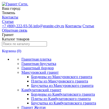
Ваш город:
Тюмень
Контакты
Статьи
+
7 (800) 222-93-56
info@granite-city.ru
Контакты
Статьи
Обратная связь
Гранит
Каталог товаров
Корзина (
0
)
Гранитная плитка
Гранитная брусчатка
Гранитный бордюр
Мансуровский гранит
Бордюры из Мансуровского гранита
Плиты из Мансуровского гранита
Брусчатка из Мансуровского гранита
Камбулатовский гранит
Бордюры из Камбулатовского гранита
Плиты из Камбулатовского гранита
Брусчатка из Камбулатовского гранита
Гранит Желтау